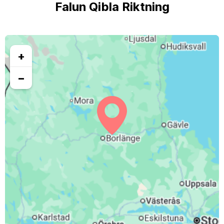
Falun Qibla Riktning
+
−