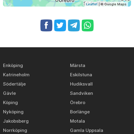
Leaflet
| © Google Maps
Enköping
Märsta
Katrineholm
Eskilstuna
Södertälje
Hudiksvall
Gävle
Sandviken
Köping
Örebro
Nyköping
Borlänge
Jakobsberg
Motala
Norrköping
Gamla Uppsala