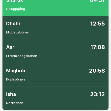
04:51
Shuruk
Soluppgång
12:55
Dhohr
Middagsbönen
17:08
Asr
Eftermiddagsbönen
20:58
Maghrib
Kvällsbönen
23:12
Isha
Nattbönen