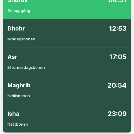
04:51
Shuruk
Soluppgång
12:53
Dhohr
Middagsbönen
17:05
Asr
Eftermiddagsbönen
20:54
Maghrib
Kvällsbönen
23:09
Isha
Nattbönen