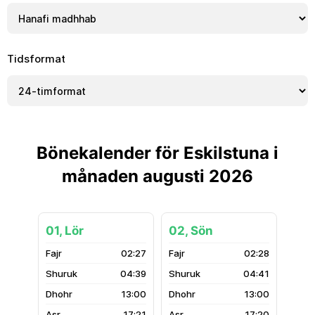
Tidsformat
Bönekalender för Eskilstuna i
månaden augusti 2026
01, Lör
02, Sön
02:27
02:28
04:39
04:41
13:00
13:00
17:21
17:20