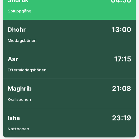
04:50
Shuruk
Soluppgång
13:00
Dhohr
Middagsbönen
17:15
Asr
Eftermiddagsbönen
21:08
Maghrib
Kvällsbönen
23:19
Isha
Nattbönen