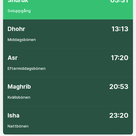
05:31
Shuruk
Soluppgång
13:13
Dhohr
Middagsbönen
17:20
Asr
Eftermiddagsbönen
20:53
Maghrib
Kvällsbönen
23:20
Isha
Nattbönen