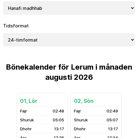
Tidsformat
Bönekalender för Lerum i månaden
augusti 2026
01, Lör
02, Sön
02:48
02:49
05:05
05:07
13:17
13:17
17:35
17:34